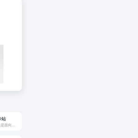
卡站
Temu斯里兰卡站是面向斯里兰卡消费者的在线购物平台，提供涵...