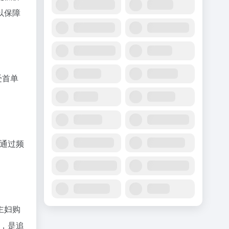
以保障
受首单
通过频
主妇购
，是追