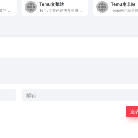
Temu文莱站
Temu南非站
Temu波兰站是面向波兰及周边地区用户的知名线上购物平台，以...
Temu文莱站是拼多多旗下跨境电商平台，为文莱用户提供涵盖服...
发