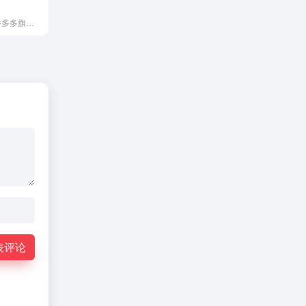
Temu南非站是拼多多旗下跨境电商平台，为南非消费者提供涵盖...
表评论