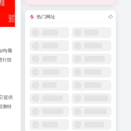
热门网址
ify服
进行技
。它提供
回溯特