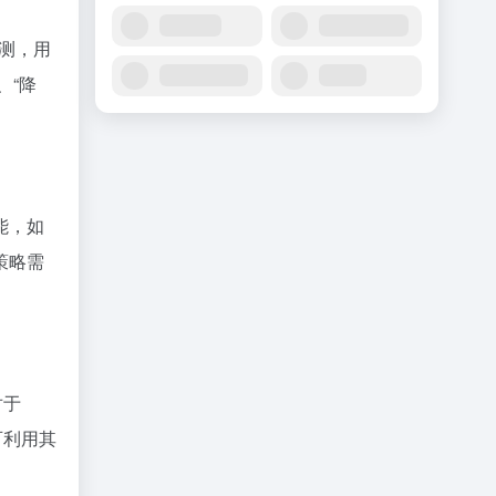
检测，用
、“降
能，如
策略需
对于
可利用其