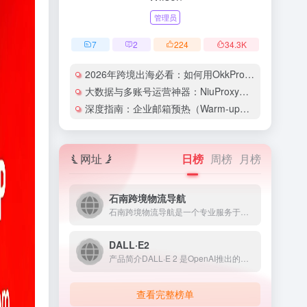
管理员
7
2
224
34.3
K
2026年跨境出海必看：如何用OkkProxy彻底解决网络延迟与IP被封难题？
大数据与多账号运营神器：NiuProxy助力跨境工作室业务高效爆单！
深度指南：企业邮箱预热（Warm-up）的详细技巧与实操策略（含配图）
网址
日榜
周榜
月榜
石南跨境物流导航
石南跨境物流导航是一个专业服务于跨境电商领域的在线工具平台...
DALL·E2
产品简介DALL·E 2 是OpenAI推出的人工智能图像生...
查看完整榜单