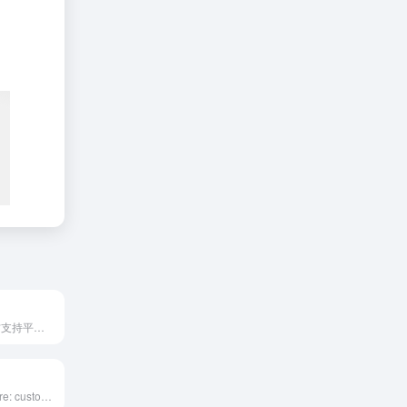
Shopify商家官方支持平台，为使用Shopify建站的用...
Shopify App Store: customize your online store and grow your business with Shopify-approved apps for marketing, store design, fulfillment, and more.