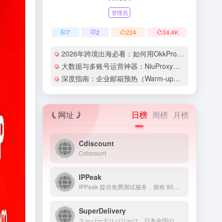
管理员
7
2
224
34.4
K
2026年跨境出海必看：如何用OkkProxy彻底解决网络延迟与IP被封难题？
大数据与多账号运营神器：NiuProxy助力跨境工作室业务高效爆单！
深度指南：企业邮箱预热（Warm-up）的详细技巧与实操策略（含配图）
网址
日榜
周榜
月榜
Cdiscount
Cdiscount
IPPeak
IPPeak 提供免费测试服务，拥有 80M+ 真实住宅 IP 资源，动态住宅代理低至 $0.49/GB，不限量套餐 $8/小时起，同时提供原生独享 IP 仅 $3.7/IP，配合稳定高速带宽，满足多样化业务需求。
SuperDelivery
スーパーデリバリーは、日本全国のメーカー・問屋が商品を卸価格で販売する事業者専用の卸・仕入れサイトです。アパレル・雑貨を中心に幅広いジャンルのメーカー・問屋と取引が可能で、小売店の仕入れ、事業者の備品・販促品調達を効率化します。