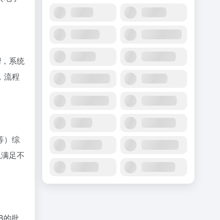
情
，系统
，流程
等）综
以满足不
B的批