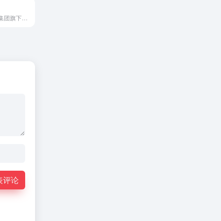
百世快运是百世集团旗下专业的快运服务平台，专注于为企业与个人...
表评论