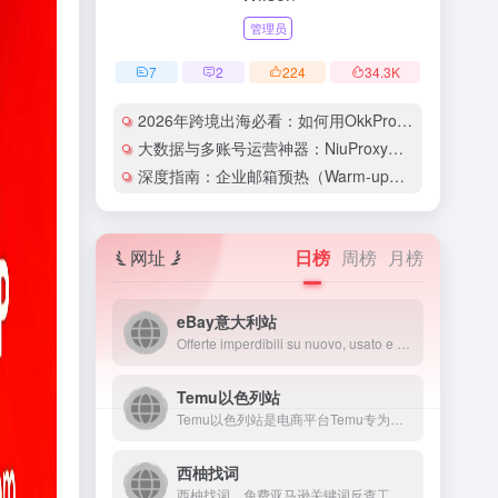
管理员
7
2
224
34.3
K
2026年跨境出海必看：如何用OkkProxy彻底解决网络延迟与IP被封难题？
大数据与多账号运营神器：NiuProxy助力跨境工作室业务高效爆单！
深度指南：企业邮箱预热（Warm-up）的详细技巧与实操策略（含配图）
网址
日榜
周榜
月榜
eBay意大利站
Offerte imperdibili su nuovo, usato e ricondizionato da negozi e venditori privati. Compra e vendi elettronica, videogiochi, collezionismo, accessori auto&amp;moto, arredamento, e tanto altro. eBay. Un’altra storia.
Temu以色列站
Temu以色列站是电商平台Temu专为以色列市场设立的本地化...
西柚找词
西柚找词，免费亚马逊关键词反查工具，快速找出ASIN出单词。通过反查竞品出单词，帮您找到适合投放的关键词。同时针对关键词进行流量预估，针对流量进行精细化运营。