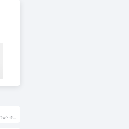
圆通速递是中国领先的综合性快递物流服务商，提供国内、国际的快...