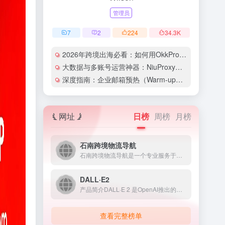
管理员
7
2
224
34.3
K
2026年跨境出海必看：如何用OkkProxy彻底解决网络延迟与IP被封难题？
大数据与多账号运营神器：NiuProxy助力跨境工作室业务高效爆单！
深度指南：企业邮箱预热（Warm-up）的详细技巧与实操策略（含配图）
网址
日榜
周榜
月榜
石南跨境物流导航
石南跨境物流导航是一个专业服务于跨境电商领域的在线工具平台...
DALL·E2
产品简介DALL·E 2 是OpenAI推出的人工智能图像生...
查看完整榜单