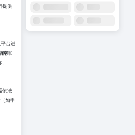
析提供
信息平台进
指南
和
序。
需依法
段（如申