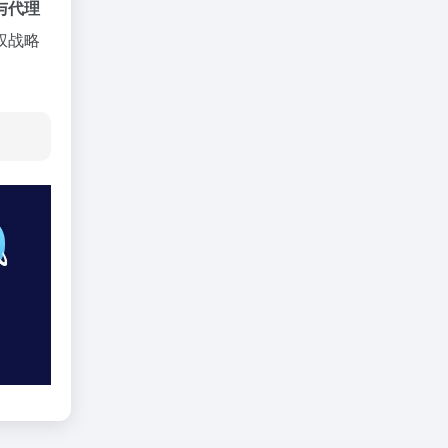
与代理
权战略