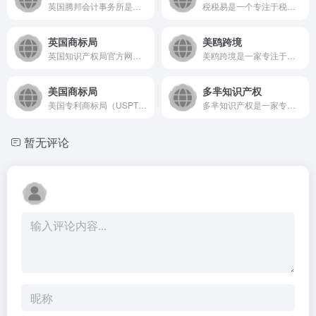
英国腾邦会计事务所是一家专注于为在英及跨境企业提供专业财税服...
税税易是一个专注于税务领域的在线服务平台，致力于为企业及个人...
英国商标局
美鸥跨境
英国知识产权局官方网站，提供英国境内的专利、商标、外观设计等...
美鸥跨境是一家专注于为跨境电商卖家提供SaaS软件与运营服务...
美国商标局
多芈知识产权
美国专利商标局（USPTO）官方网站，是美国联邦政府授权处理...
多芈知识产权是一家专业的线上知识产权服务平台，致力于为企业与...
暂无评论