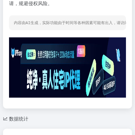
请，规避侵权风险。
内容由AI生成，实际功能由于时间等各种因素可能有出入，请访问网
数据统计