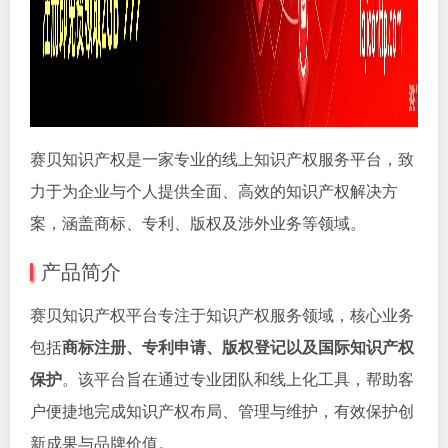
赛贝知识产权是一家专业的线上知识产权服务平台，致
力于为企业与个人提供全面、高效的知识产权解决方
案，涵盖商标、专利、版权及涉外业务等领域。
产品简介
赛贝知识产权平台专注于知识产权服务领域，核心业务
包括
商标注册、专利申请、版权登记以及国际知识产权
保护
。该平台旨在通过专业团队和线上化工具，帮助客
户便捷地完成知识产权布局、管理与维护，有效保护创
新成果与品牌价值。