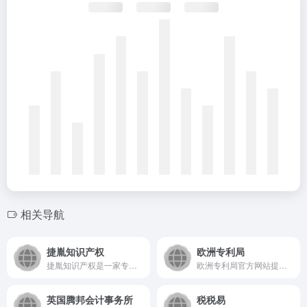
相关导航
捷胤知识产权
欧洲专利局
捷胤知识产权是一家专注于为企业与个人提供全方位知识产权服务的...
欧洲专利局官方网站提供强大的专利检索与分析工具，集成了全球专...
英国腾邦会计事务所
税税易