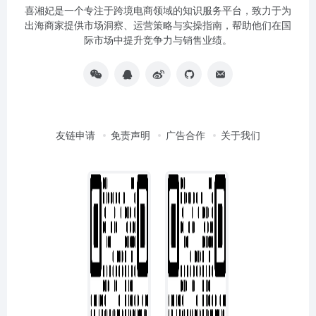
喜湘妃是一个专注于跨境电商领域的知识服务平台，致力于为
出海商家提供市场洞察、运营策略与实操指南，帮助他们在国
际市场中提升竞争力与销售业绩。
友链申请
免责声明
广告合作
关于我们