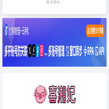
暂无评论...