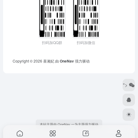
扫码加QQ群
扫码加微信
Copyright © 2026
喜湘妃
由
OneNav
强力驱动
">
本站主题由 OneNav 一为主题强力驱动