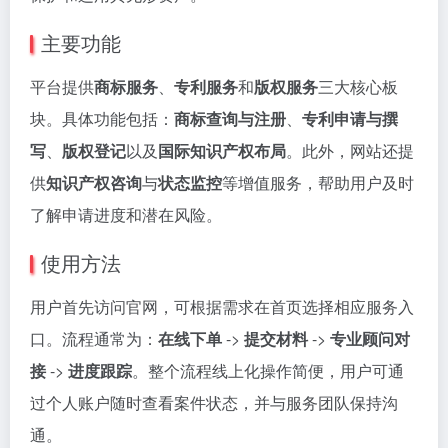
主要功能
平台提供
商标服务
、
专利服务
和
版权服务
三大核心板
块。具体功能包括：
商标查询与注册
、
专利申请与撰
写
、
版权登记
以及
国际知识产权布局
。此外，网站还提
供
知识产权咨询
与
状态监控
等增值服务，帮助用户及时
了解申请进度和潜在风险。
使用方法
用户首先访问官网，可根据需求在首页选择相应服务入
口。流程通常为：
在线下单
->
提交材料
->
专业顾问对
接
->
进度跟踪
。整个流程线上化操作简便，用户可通
过个人账户随时查看案件状态，并与服务团队保持沟
通。