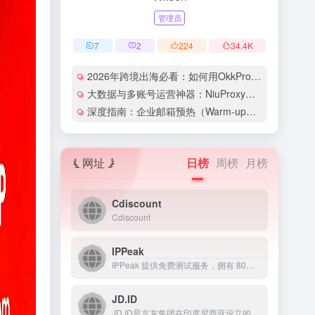
管理员
7
2
224
34.4
K
2026年跨境出海必看：如何用OkkProxy彻底解决网络延迟与IP被封难题？
大数据与多账号运营神器：NiuProxy助力跨境工作室业务高效爆单！
深度指南：企业邮箱预热（Warm-up）的详细技巧与实操策略（含配图）
网址
日榜
周榜
月榜
Cdiscount
Cdiscount
IPPeak
IPPeak 提供免费测试服务，拥有 80M+ 真实住宅 IP 资源，动态住宅代理低至 $0.49/GB，不限量套餐 $8/小时起，同时提供原生独享 IP 仅 $3.7/IP，配合稳定高速带宽，满足多样化业务需求。
JD.ID
JD.ID是京东集团在印度尼西亚设立的电商平台，提供全品类商...