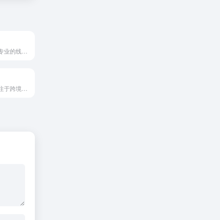
普鸥知产是一家专业的线上知识产权服务平台，致力于为企业与个人...
跨信通是一个专注于跨境电商领域的综合服务平台，致力于为卖家提...