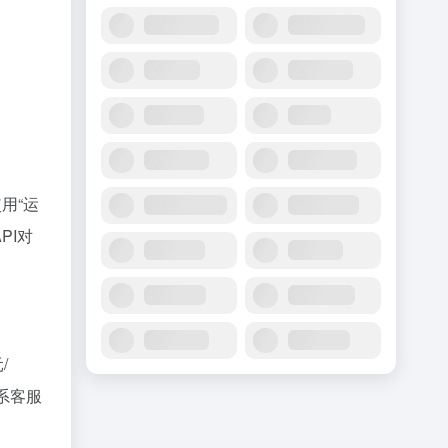
用“运
PI对
/
系客服