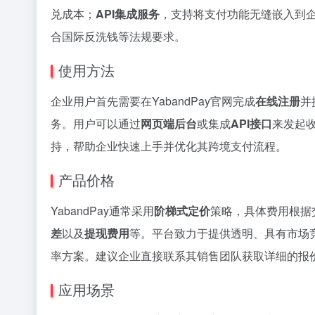
兑成本；
API集成服务
，支持将支付功能无缝嵌入到企
合国际反洗钱等法规要求。
使用方法
企业用户首先需要在YabandPay官网完成
在线注册
并
务。用户可以通过
网页端后台
或集成
API接口
来发起
持，帮助企业快速上手并优化其跨境支付流程。
产品价格
YabandPay通常采用
阶梯式定价
策略，具体费用根据
差
以及
提现费用
等。平台致力于提供透明、具有市场
率方案。建议企业直接联系其销售团队获取详细的报
应用场景