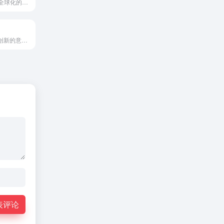
TerryPay是一家全球化的金融科技公司，专注于提供高效...
Satispay是一款创新的意大利移动支付应用程序，通过银行...
表评论