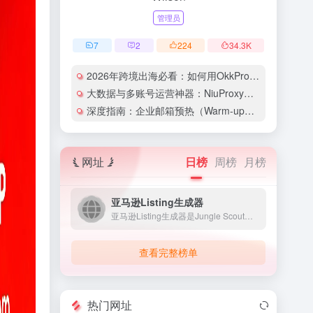
管理员
7
2
224
34.3
K
2026年跨境出海必看：如何用OkkProxy彻底解决网络延迟与IP被封难题？
大数据与多账号运营神器：NiuProxy助力跨境工作室业务高效爆单！
深度指南：企业邮箱预热（Warm-up）的详细技巧与实操策略（含配图）
网址
日榜
周榜
月榜
亚马逊Listing生成器
亚马逊Listing生成器是Jungle Scout推出的专...
查看完整榜单
热门网址