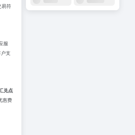
交易符
应服
客户支
汇兑点
优惠费