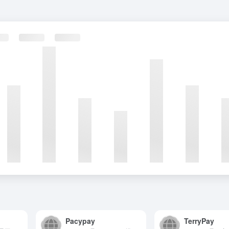
Pacypay
TerryPay