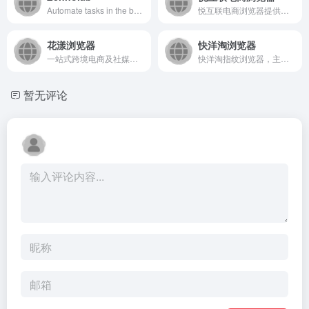
Automate tasks in the browser - automate any routine actions with ZennoLab tools! Solutions for SEO, webmasters, business automation at zennolab.com!
悦互联电商浏览器提供自有IP专注解决亚马逊、沃尔玛、eBay等跨境电商账号多账号安全运营问题，专业让店铺安全更有保障。
花漾浏览器
快洋淘浏览器
一站式跨境电商及社媒矩阵多账号安全运营必备平台.提供花漾指纹浏览器,可多账号防关联,海外加速;提供花漾TikTok店铺达人与私域系统,一键自动批量邀约达人,海量建联达人与买家;提供花漾KOL私域系统,实现TikTok KOL全方位管理与邀约建联的解决方案.
快洋淘指纹浏览器，主要实现：多开浏览器窗口、多登账号，防止窗口间产生关联、防止封号，每个窗口可以模拟独立的电脑信息，模拟不同的IP地址，使得相互间完全环境独立、隔离，避免关联封号！
暂无评论