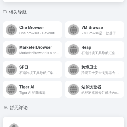
相关导航
Che Browser
VM Browse
Che browser - Revolutionary Antidetect Browser for multiple accounts
VM Browse是一款基于虚拟化技术的云浏览器服务平台，致...
MarketerBrowser
Reap
MarketerBrowser is a professional anti-detect browser with the technology of anti-fingerprint and anti-tracking to manage unlimited profiles and protect online security and privacy.
石南跨境工具导航汇集全球主流跨境电商平台（Amazon、eBay、Shopee、Lazada、SHEIN等）、社媒推广工具（TikTok、Facebook、Google等）、选品挖词软件、ERP系统、AI办公、建站服务、收款支付、税务合规、快递物流、营销推广、翻译视频工具、VAT注册、知识产权、电商培训、展会活动等核心工具与服务，是跨境卖家的一站式资源导航平台。
SPEI
跨境卫士
石南跨境工具导航汇集全球主流跨境电商平台（Amazon、eBay、Shopee、Lazada、SHEIN等）、社媒推广工具（TikTok、Facebook、Google等）、选品挖词软件、ERP系统、AI办公、建站服务、收款支付、税务合规、快递物流、营销推广、翻译视频工具、VAT注册、知识产权、电商培训、展会活动等核心工具与服务，是跨境卖家的一站式资源导航平台。
跨境卫士安全浏览器专注解决亚马逊、eBay等跨境电商多账号安全运营问题，为Amazon、eBay、Shopee、Lazada、TikTok Shop、SHEIN、TEMU、独立站等跨境电商卖家提供专业安全的店铺提速运营方案。
Tiger AI
站斧浏览器
Tiger AI 矩阵出海
站斧浏览器专注解决Amazon、Wish、eBay、Shopee、Lazada等跨境电商账号安全管理问题。为电商卖家提供专业的店铺安全提速运营方案，支持定制化提供服务,利用专业技术团队让跨境更安全高效。
暂无评论