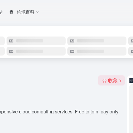
站
跨境百科
收藏
0
pensive cloud computing services. Free to join, pay only