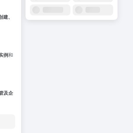
创建、
实例
和
管及企