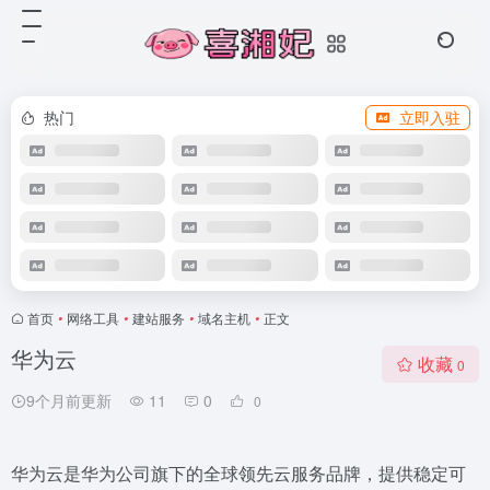
热门
立即入驻
首页
•
网络工具
•
建站服务
•
域名主机
•
正文
华为云
收藏
0
9个月前更新
11
0
0
华为云是华为公司旗下的全球领先云服务品牌，提供稳定可