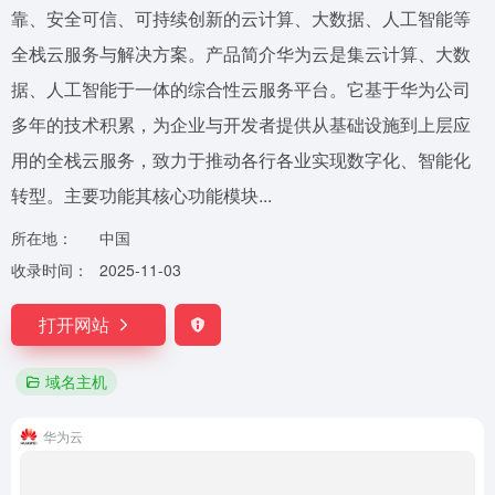
靠、安全可信、可持续创新的云计算、大数据、人工智能等
全栈云服务与解决方案。产品简介华为云是集云计算、大数
据、人工智能于一体的综合性云服务平台。它基于华为公司
多年的技术积累，为企业与开发者提供从基础设施到上层应
用的全栈云服务，致力于推动各行各业实现数字化、智能化
转型。主要功能其核心功能模块...
所在地：
中国
收录时间：
2025-11-03
打开网站
域名主机
华为云