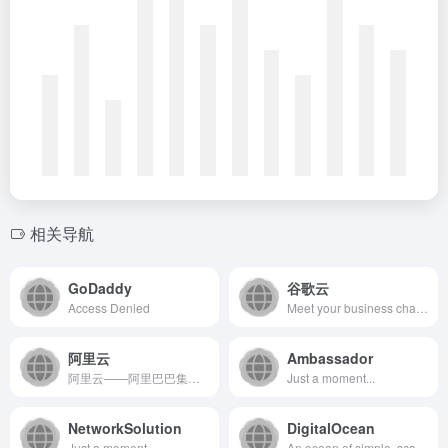
相关导航
GoDaddy
谷歌云
Access Denied
Meet your business challenges head on with cloud computing services from Google, including data management, hybrid &amp; multi-cloud, and AI &amp; ML.
阿里云
Ambassador
阿里云——阿里巴巴集团旗下全球领先的云计算及人工智能科技公司之一。提供全栈云服务，包括弹性计算、高性能数据库、网络与存储方案，以及AI大模型、向量检索、大数据分析等智能化能力。依托飞天云计算操作系统与全球基础设施，支持企业构建高可用架构，定制基于场景的行业解决方案，免费备案，7×24小时售后支持，助企业无忧上云。
Just a moment...
NetworkSolution
DigitalOcean
Just a moment...
An ocean of simple, scalable cloud solutions.