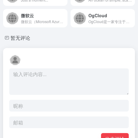
微软云
OgCloud
微软云（Microsoft Azure）是由微软推出的全球领...
OgCloud是一家专注于云计算服务的平台，致力于为企业及开...
暂无评论