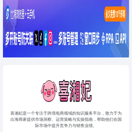
喜湘妃是一个专注于跨境电商领域的知识服务平台，致力于为
出海商家提供市场洞察、运营策略与实操指南，帮助他们在国
际市场中提升竞争力与销售业绩。