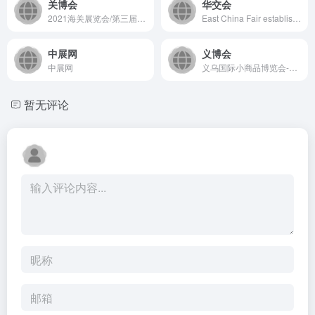
关博会
华交会
2021海关展览会/第三届通关信息化及科技装备博览会（关博会）将在2021年9月15日至9月16日在北京中国国际展览中心8B馆（静安庄馆）举办。通关展会同期还将举办“国际智慧通关”主论坛及多个分论坛，旨在为打造“理念领先、技术先进、管理科学、服务为本”的智慧型通关提供展示平台。2021关博会欢迎您的参与！
East China Fair established in 1991, held annually on 1st-4th, March in Shanghai.She is the largest Regional International Economic and Trade Fair in China with the most trade visitors, the highest transaction volume and the greatest variety of exhibits on a global basis.
中展网
义博会
中展网
义乌国际小商品博览会-出口商品展（简称“义博会-出口商品展”）创办于1995年，是经国务院批准的日用消费品类国际性展会，中国三大出口商品展之一
暂无评论