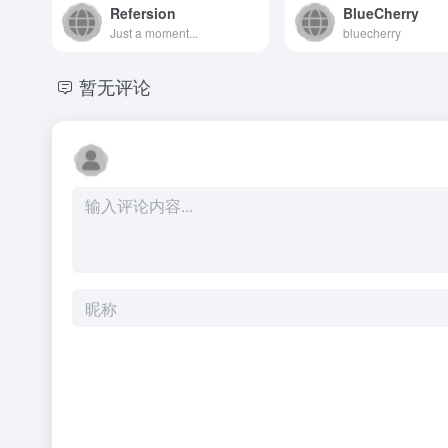
Refersion
BlueCherry
Just a moment...
bluecherry
暂无评论