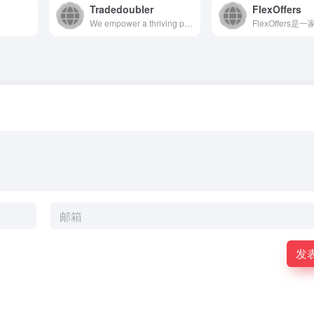
Tradedoubler
FlexOffers
We empower a thriving partner marketing network where everyone wins. Brands, Publishers, Creators and Influencers alike. Established in Stockholm by Felix Hagnö and Martin Lorentzon, co-founder of Spotify, Tradedoubler swiftly ascended to become Europe's no. 1 Affiliate Marketing network, listed on the Stockholm Stock Exchange. Presently, we extend our Partner Marketing and Tech Solutions across +90 markets. While operating globally, our ethos remains deeply rooted in local authenticity.
发