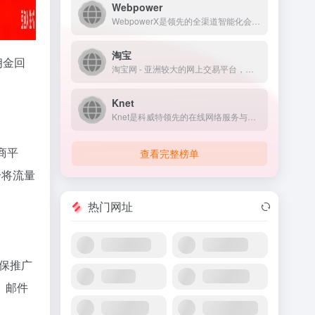
Webpower
WebpowerX是领先的全渠道智能化会员营销服务商，提供一站式企业级数字营销解决方案。通过DMARTECH技术平台，打造从全渠道数据连接与分析、营销自动化、多维数据分析到场景应用的营销闭环，助力企业提升营销效率与实现用户生命周期管理。
淘宝
佣金回
淘宝网 - 亚洲较大的网上交易平台，提供各类服饰、美容、家居、数码、话费/点卡充值… 数亿优质商品，同时提供担保交易(先收货后付款)等安全交易保障服务，并由商家提供退货承诺、破损补寄等消费者保障服务，让你安心享受网上购物乐趣！
Knet
Knet是科威特领先的在线网络服务与商务平台，致力于为个人...
商平
查看完整榜单
个将流量
热门网址
保推广
、邮件