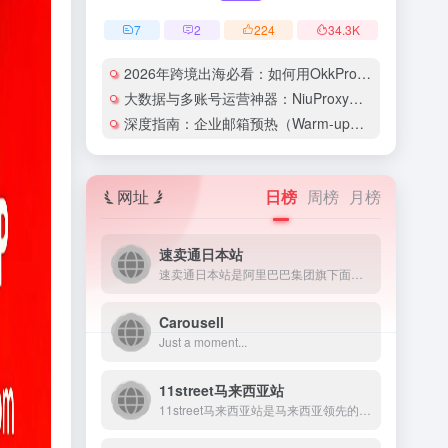
7
2
224
34.3
K
2026年跨境出海必看：如何用OkkProxy彻底解决网络延迟与IP被封难题？
大数据与多账号运营神器：NiuProxy助力跨境工作室业务高效爆单！
深度指南：企业邮箱预热（Warm-up）的详细技巧与实操策略（含配图）
网址
日榜
周榜
月榜
速卖通日本站
速卖通日本站是阿里巴巴集团旗下面向日本市场的B2C跨境电商平...
Carousell
Just a moment...
11street马来西亚站
11street马来西亚站是马来西亚领先的电商平台之一，为消...