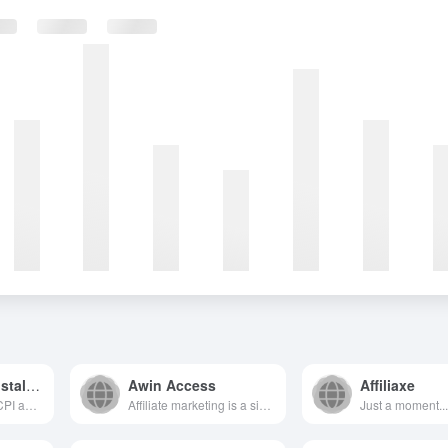
CPAlead App Install Network
Awin Access
Affiliaxe
CPAlead is a CPA/CPI affiliate marketplace connecting advertisers and publishers. Publishers monetize via offerwalls and content lockers with daily payouts, while advertisers run self-serve campaigns to drive mobile app installs and leads.
Affiliate marketing is a simple way to earn money online, using our affiliate platform. Join a global community of publishers and advertisers.
Just a moment..