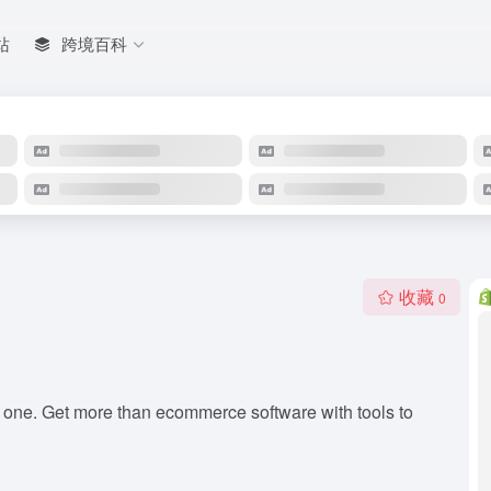
站
跨境百科
收藏
0
ng one. Get more than ecommerce software with tools to