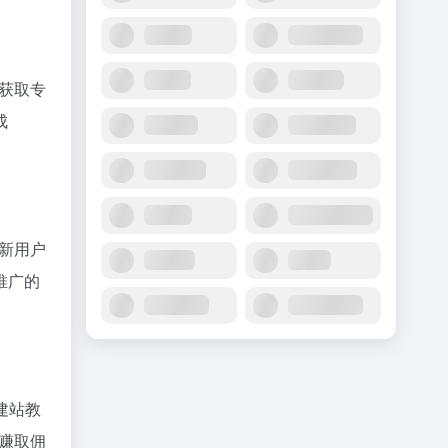
台获取专
成
新用户
推广的
建站教
并赚取佣