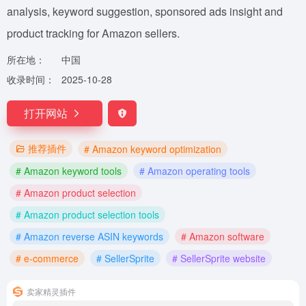
analysis, keyword suggestion, sponsored ads insight and
product tracking for Amazon sellers.
所在地：
中国
收录时间：
2025-10-28
打开网站
推荐插件
# Amazon keyword optimization
# Amazon keyword tools
# Amazon operating tools
# Amazon product selection
# Amazon product selection tools
# Amazon reverse ASIN keywords
# Amazon software
# e-commerce
# SellerSprite
# SellerSprite website
卖家精灵插件