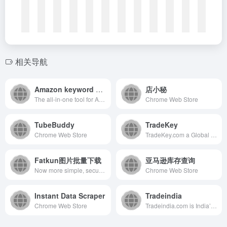
相关导航
Amazon keyword and product research toolbox
店小秘
The all-in-one tool for Amazon product research, market analysis, keyword suggestion, sponsored ads insight and product tracking for Amazon sellers.
Chrome Web Store
TubeBuddy
TradeKey
Chrome Web Store
TradeKey.com a Global B2B Marketplace Offering an Online Trade Portal with Over 9,373,749 Members, Making Business Growth Easier for Manufacturers and Suppliers.
Fatkun图片批量下载
亚马逊库存查询
Now more simple, secure and faster than ever – with Google’s smarts.
Chrome Web Store
Instant Data Scraper
Tradeindia
Chrome Web Store
Tradeindia.com is India’s largest B2B marketplace with over 10 million registered users. Best B2B portal for top manufacturers, suppliers, exporters &amp; dealers. Buy or sell with an amazing experience and grow your business globally.