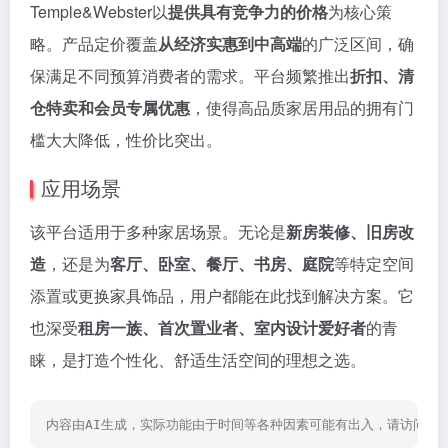
Temple&Webster以
提供具有竞争力的价格
为核心策
略。产品定价覆盖
从经济实惠到中高端
的广泛区间，确
保满足不同预算消费者的需求。平台频繁推出
折扣、清
仓特卖和会员专属优惠
，使得高品质家居用品的拥有门
槛大大降低，性价比突出。
应用场景
该平台适用于多种家居场景。无论是
新房装修、旧房改
造
，还是为
客厅、卧室、餐厅、书房、庭院
等特定空间
添置或更换家具饰品，用户都能在此找到解决方案。它
也深受
租房一族、首次置业者、室内设计爱好者
的青
睐，是打造个性化、舒适生活空间的理想之选。
内容由AI生成，实际功能由于时间等各种因素可能有出入，请访问网