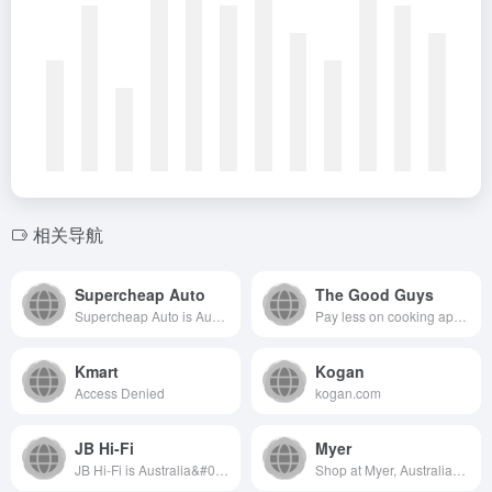
相关导航
Supercheap Auto
The Good Guys
Supercheap Auto is Australia's leading auto spares, parts and accessories retailer stocking a variety of car batteries, air filters, coolants and more online or in stores nationwide
Pay less on cooking appliances, TVs, washing machines, air conditioners and more at The Good Guys. Shop online or in 100+ stores.
Kmart
Kogan
Access Denied
kogan.com
JB Hi-Fi
Myer
JB Hi-Fi is Australia&#039;s largest home entertainment retailer with top products, great quality + value. Learn more about our product range online.
Shop at Myer, Australia&#x27;s largest department store. Shop Fashion, Beauty, Homewares, Toys, Gifting and more with Afterpay, Velocity or Amex Reward Points*.