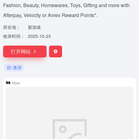
Fashion, Beauty, Homewares, Toys, Gifting and more with
Afterpay, Velocity or Amex Reward Points*.
所在地：
新加坡
收录时间：
2025-10-23
打开网站
澳洲
Myer