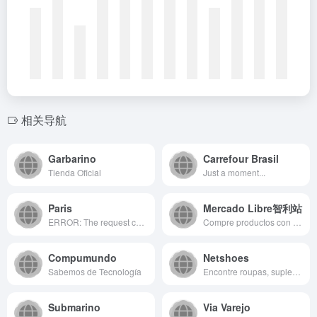
相关导航
Garbarino
Carrefour Brasil
Tienda Oficial
Just a moment...
Paris
Mercado Libre智利站
ERROR: The request could not be satisfied
Compre productos con Envío Gratis en el día en Mercado Libre Chile. Encuentre miles de marcas y productos a precios increíbles.
Compumundo
Netshoes
Sabemos de Tecnología
Encontre roupas, suplementos, tênis, chuteiras e mais na Netshoes, sua loja de artigos esportivos com preços incríveis. Visite-nos agora e aproveite!
Submarino
Via Varejo