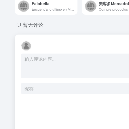
Falabella
美客多Mercadoli
Encuentra lo ultimo en Moda, Electrónicos, Calzados, Deco, Mascotas, Deportes, Bebé y más. ¡Haz clic ahora y aprovecha nuestras ofertas!
暂无评论