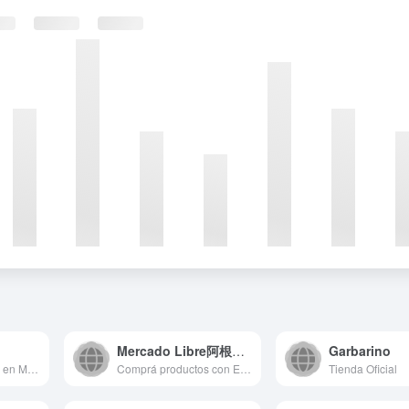
Mercado Libre阿根廷站
Garbarino
Encuentra lo ultimo en Moda, Electrónicos, Calzados, Deco, Mascotas, Deportes, Bebé y más. ¡Haz clic ahora y aprovecha nuestras ofertas!
Comprá productos con Envío Gratis en el día en Mercado Libre Argentina. Encontrá miles de marcas y productos a precios increíbles.
Tienda Oficial