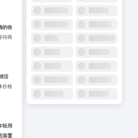
确的收
等待商
销活
体价格
年轻用
活添置