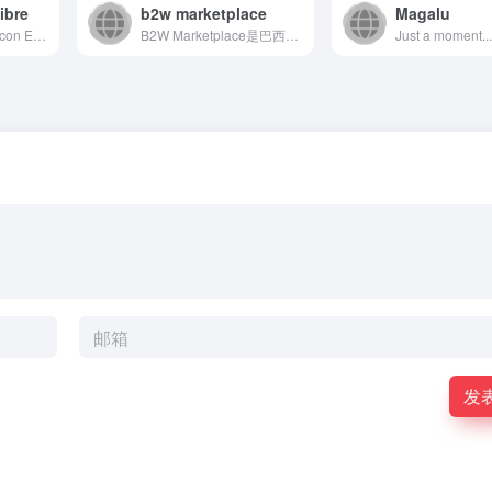
bre
b2w marketplace
Magalu
Compre productos con Envío Gratis en el día en Mercado Libre. Encuentre miles de marcas y productos a precios increíbles.
B2W Marketplace是巴西领先的B2B电商平台，连...
Just a moment..
发