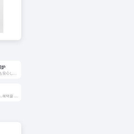
煤炉
メルカリは誰でも安心して簡単に売り買いが楽しめる日本最大のフリマサービスです。新品/未使用品も多数、支払いはクレジットカード・キャリア決済・コンビニ・銀行ATMが利用可能で、品物が届いてから出品者に入金される独自システムのため安心です。
취향을, 브랜드를, 혜택을 발견하는 즐거움. 지금 롯데온에서 만나요