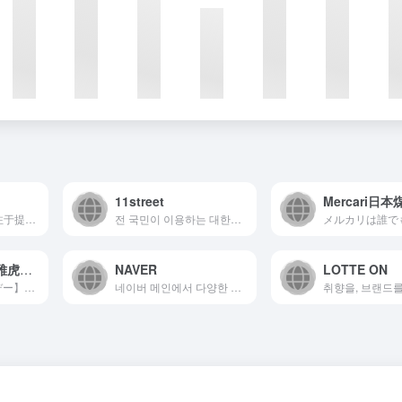
11street
Mercari日本
UNIT808是一个专注于提供高品质在线服务的平台，致力于通...
전 국민이 이용하는 대한민국 대표 쇼핑몰 | 오늘주문 내일도착 - 슈팅배송. 편리한 해외쇼핑 - 11번가 아마존. 산지에서 당일발송 - 신선밥상.
Yahoo! Japan(雅虎日本)
NAVER
LOTTE ON
【ブラックフライデー】11/25(火)～30(日) 最大25%戻ってくる！Yahoo!ショッピングは幅広い品ぞろえと、最新のお買い得ネット通販情報が満載のオンラインショッピングモール。PayPay残高も使えてさらにお得！
네이버 메인에서 다양한 정보와 유용한 컨텐츠를 만나 보세요