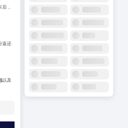
车后，
分返还
电
以及