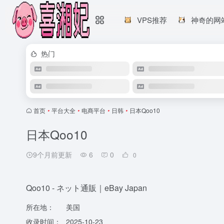
VPS推荐
神奇的网
热门
首页
•
平台大全
•
电商平台
•
日韩
•
日本Qoo10
日本Qoo10
9个月前更新
6
0
0
Qoo10 - ネット通販｜eBay Japan
所在地：
美国
收录时间：
2025-10-23