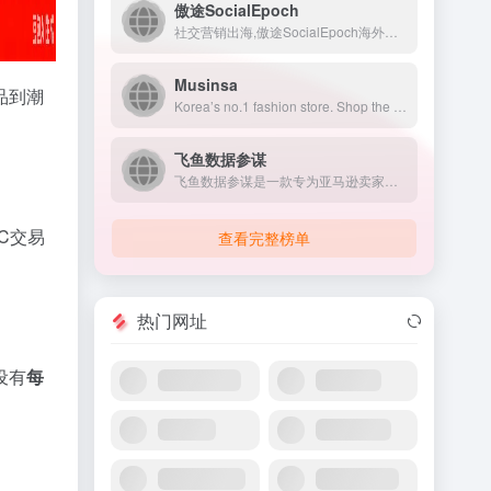
傲途SocialEpoch
社交营销出海,傲途SocialEpoch海外获客引流系统给出Facebook外贸推广、WhatsApp营销等私域流量完整方案,让社交营销出海更专业更成功！
Musinsa
品到潮
Korea’s no.1 fashion store. Shop the latest trends from Seoul.
飞鱼数据参谋
飞鱼数据参谋是一款专为亚马逊卖家打造的综合性数据分析与运营优...
C交易
查看完整榜单
热门网址
设有
每