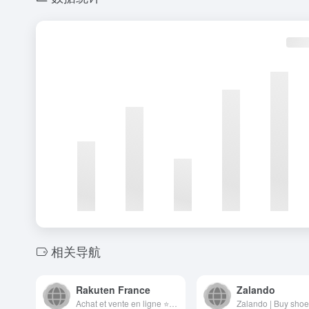
相关导航
Rakuten France
Zalando
Achat et vente en ligne ⭐ Neuf, occasion, reconditionné ✌ Réductions imbattables ✅ Prix bas + cashback sur votre commande toute l&#039;année !