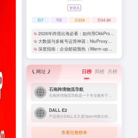
管理员
7
2
224
34.3
K
2026年跨境出海必看：如何用OkkProxy彻底解决网络延迟与IP被封难题？
大数据与多账号运营神器：NiuProxy助力跨境工作室业务高效爆单！
深度指南：企业邮箱预热（Warm-up）的详细技巧与实操策略（含配图）
网址
日榜
周榜
月榜
石南跨境物流导航
石南跨境物流导航是一个专业服务于跨境电商领域的在线工具平台...
DALL·E2
产品简介DALL·E 2 是OpenAI推出的人工智能图像生...
查看完整榜单