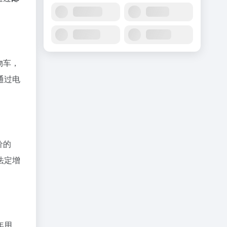
物车，
通过电
价的
法定增
年用