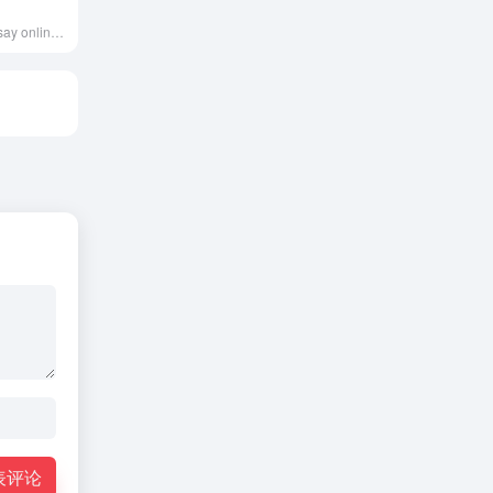
Welcome to Sinsay online store. Your place to shop women, men and kids fashion. Choose your country and enjoy great fashion at great prices!
.
表评论