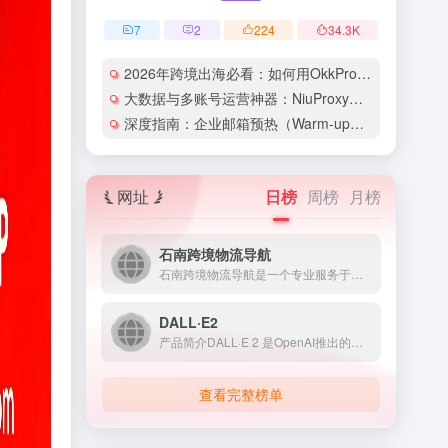
7
2
224
34.3
K
2026年跨境出海必看：如何用OkkProxy彻底解决网络延迟与IP被封难题？
大数据与多账号运营神器：NiuProxy助力跨境工作室业务高效爆单！
深度指南：企业邮箱预热（Warm-up）的详细技巧与实操策略（含配图）
网址
日榜
周榜
月榜
石南跨境物流导航
石南跨境物流导航是一个专业服务于跨境电商领域的在线工具平台...
DALL·E2
产品简介DALL·E 2 是OpenAI推出的人工智能图像生...
查看完整榜单