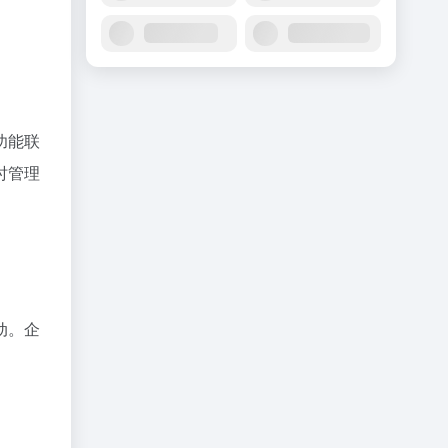
功能联
时管理
动。企