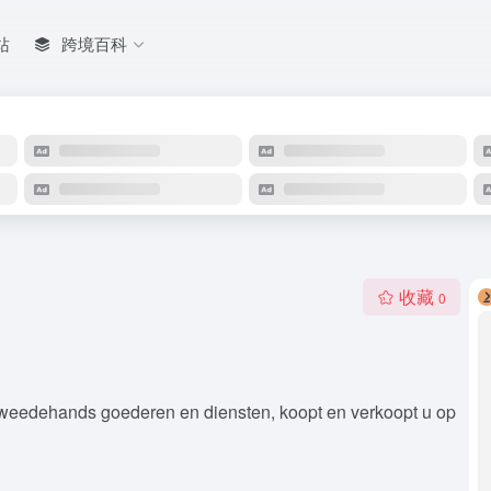
站
跨境百科
收藏
0
tweedehands goederen en diensten, koopt en verkoopt u op