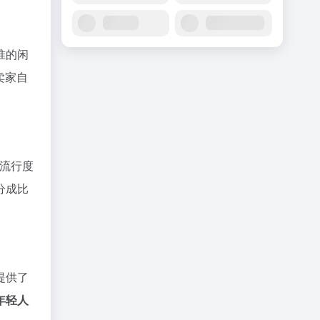
准的闲
卖家自
流行度
分成比
提供了
年轻人