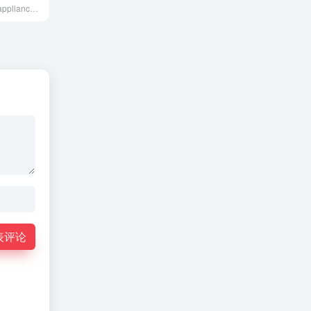
Shop Sears for appliances, tools, clothing, mattresses &amp; more. Great name brands like Kenmore, Craftsman Tools, Serta, Diehard and many others.
表评论