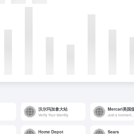
沃尔玛加拿大站
Mercari美国
Verify Your Identity
Just a moment..
Home Depot
Sears