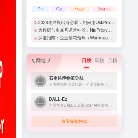
7
2
224
34.3
K
2026年跨境出海必看：如何用OkkProxy彻底解决网络延迟与IP被封难题？
大数据与多账号运营神器：NiuProxy助力跨境工作室业务高效爆单！
深度指南：企业邮箱预热（Warm-up）的详细技巧与实操策略（含配图）
网址
日榜
周榜
月榜
石南跨境物流导航
石南跨境物流导航是一个专业服务于跨境电商领域的在线工具平台...
DALL·E2
产品简介DALL·E 2 是OpenAI推出的人工智能图像生...
查看完整榜单