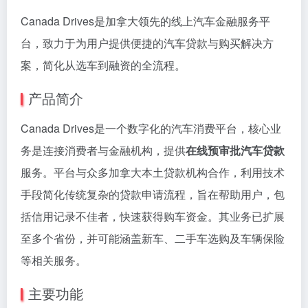
Canada Drives是加拿大领先的线上汽车金融服务平
台，致力于为用户提供便捷的汽车贷款与购买解决方
案，简化从选车到融资的全流程。
产品简介
Canada Drives是一个数字化的汽车消费平台，核心业
务是连接消费者与金融机构，提供
在线预审批汽车贷款
服务。平台与众多加拿大本土贷款机构合作，利用技术
手段简化传统复杂的贷款申请流程，旨在帮助用户，包
括信用记录不佳者，快速获得购车资金。其业务已扩展
至多个省份，并可能涵盖新车、二手车选购及车辆保险
等相关服务。
主要功能