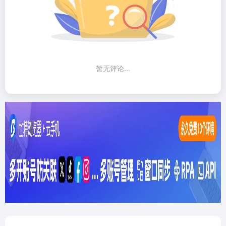
暂无评论...