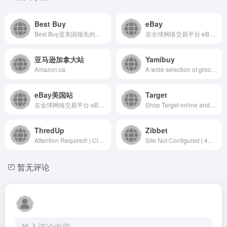
Best Buy
eBay
Best Buy是美国领先的消费电子产品零售商，提供广泛的科...
在全球网络交易平台 eBay 享受买卖乐趣，从电子产品、汽车、时尚服饰、收藏品、体育用品、数码相机、婴儿用品到优惠券，应有尽有
亚马逊加拿大站
Yamibuy
Amazon.ca
A wide selection of groceries, snacks, beauty, and home goods from China, Korea, Japan, Taiwan, HK, Macau, and other Asian regions. Free shipping with orders $49+.
eBay美国站
Target
在全球网络交易平台 eBay 享受买卖乐趣，从电子产品、汽车、时尚服饰、收藏品、体育用品、数码相机、婴儿用品到优惠券，应有尽有
Shop Target online and in-store for everything from groceries and essentials to clothing and electronics. Choose contactless pickup or delivery today.
ThredUp
Zibbet
Attention Required! | Cloudflare
Site Not Configured | 404 Not Found
暂无评论