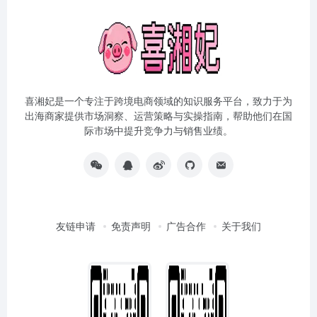
喜湘妃是一个专注于跨境电商领域的知识服务平台，致力于为
出海商家提供市场洞察、运营策略与实操指南，帮助他们在国
际市场中提升竞争力与销售业绩。
友链申请
免责声明
广告合作
关于我们