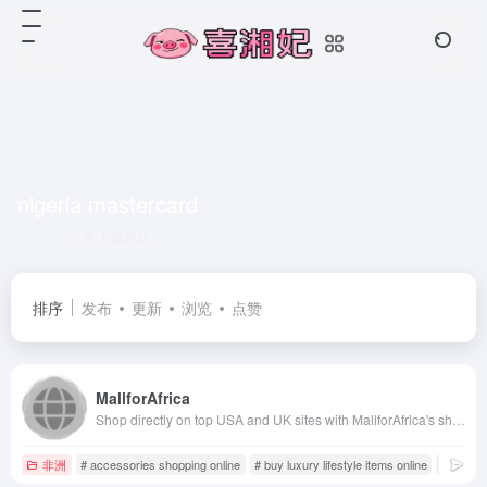
nigeria mastercard
共 1 篇网址
排序
发布
更新
浏览
点赞
MallforAfrica
Shop directly on top USA and UK sites with MallforAfrica's shopping platform. Choose from over 8 Billion items and have items shipped directly to your door steps in Africa.
非洲
# accessories shopping online
# buy luxury lifestyle items online
# camera