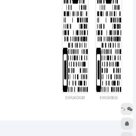
扫码加QQ群
扫码加微信
">