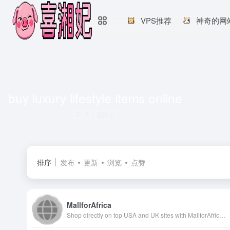
VPS推荐
神奇的网
buy luxury lifestyle items online
共 1 篇网址
排序
发布
更新
浏览
点赞
MallforAfrica
Shop directly on top USA and UK sites with MallforAfrica's shopping platform. Choose from over 8 Billion items and have items shipped directly to your door steps in Africa.