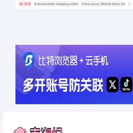
非洲
# accessories shopping online
# buy luxury lifestyle items online