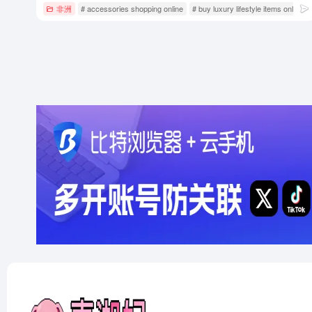
非洲
# accessories shopping online
# buy luxury lifestyle items online