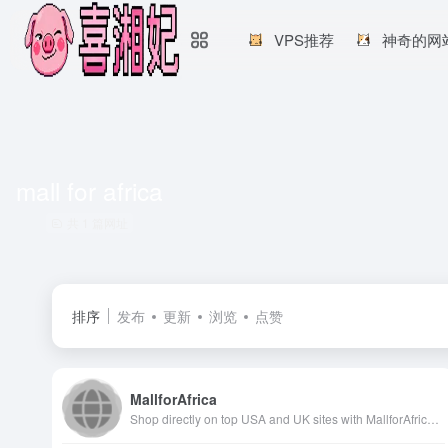
VPS推荐
神奇的网
mall for africa
共 1 篇网址
排序
发布
更新
浏览
点赞
MallforAfrica
Shop directly on top USA and UK sites with MallforAfrica's shopping platform. Choose from over 8 Billion items and have items shipped directly to your door steps in Africa.