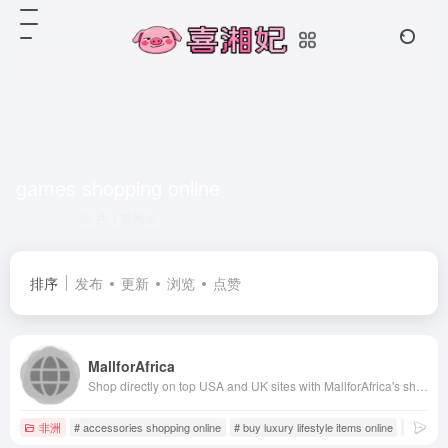
games shopping online
共 1 篇网址
排序
发布
更新
浏览
点赞
MallforAfrica
Shop directly on top USA and UK sites with MallforAfrica's shopping platform. Choose from over 8 Billion items and have items shipped directly to your door steps in Africa.
非洲
# accessories shopping online
# buy luxury lifestyle items online
# camera