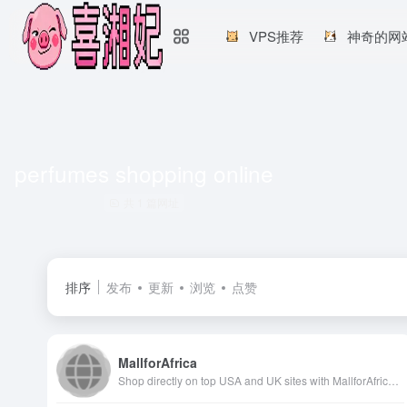
VPS推荐
神奇的网
perfumes shopping online
共 1 篇网址
排序
发布
更新
浏览
点赞
MallforAfrica
Shop directly on top USA and UK sites with MallforAfrica's shopping platform. Choose from over 8 Billion items and have items shipped directly to your door steps in Africa.