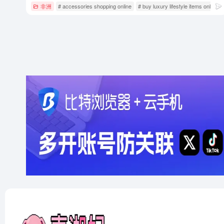
非洲
# accessories shopping online
# buy luxury lifestyle items online