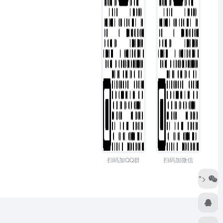
扫码加QQ群
扫码加微信
">