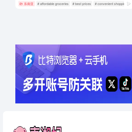
东南亚
# affordable groceries
# best prices
# convenient shopping