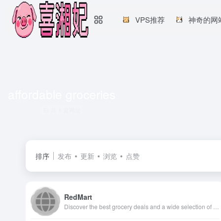
VPS推荐
神奇的网
affordable groceries
共 1 篇网址
排序
发布
更新
浏览
点赞
RedMart
Discover the best grocery deals and a wide selection of fresh food and daily necessities with RedMart on Lazada Singapore. Order your groceries online and have them conveniently delivered to your doorstep.