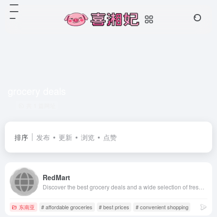
grocery deals
共 1 篇网址
排序
发布
更新
浏览
点赞
RedMart
Discover the best grocery deals and a wide selection of fresh food and daily necessities with RedMart on Lazada Singapore. Order your groceries online and have them conveniently delivered to your doorstep.
东南亚
# affordable groceries
# best prices
# convenient shopping