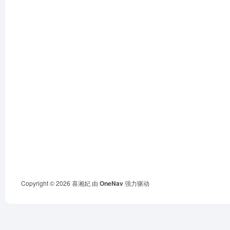
Copyright © 2026
喜湘妃
由
OneNav
强力驱动