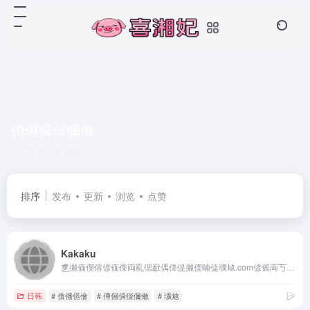
僔儑僢僺儞僌
共 1 篇网址
排序
发布
更新
浏览
点赞
Kakaku
乽攦偭偰傛偐偭偨両乿偲巚偊傞偍攦偄暔偼壙奿.com偐傜両丂僷僜僐儞傗壠揹偐傜丄僼傽僢僔儑儞丄怘昳偵帄傞傑偱丄偁傜備傞惢昳丒僒乕價僗傪丄斕攧壙奿傗僋僠僐儈忣曬丄儔儞僉儞僌側偳偺帇揰偐傜斾妑丒専摙偱偒傞丄偍攦偄暔巟墖僒僀僩偱偡丅
日韩
# 僋僠僐儈
# 僔儑僢僺儞僌
# 壙奿