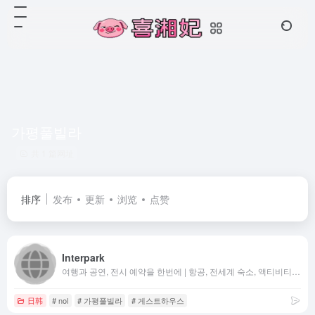
가평풀빌라
共 1 篇网址
排序
发布
更新
浏览
点赞
Interpark
여행과 공연, 전시 예약을 한번에 | 항공, 전세계 숙소, 액티비티 특가 | 연극, 뮤지컬, 콘서트, 클래식 티켓 예매까지
日韩
# nol
# 가평풀빌라
# 게스트하우스