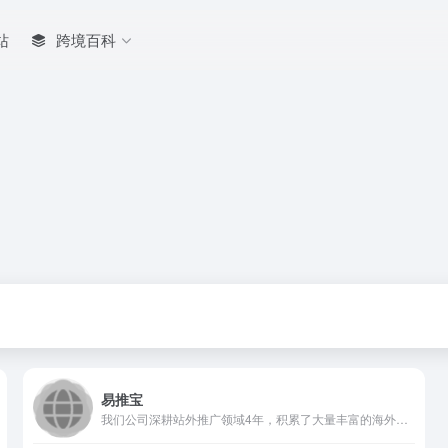
站
跨境百科
易推宝
我们公司深耕站外推广领域4年，积累了大量丰富的海外红人和渠道资源，可以以最高效最便捷的方式为客户一站式解决站外推广问题