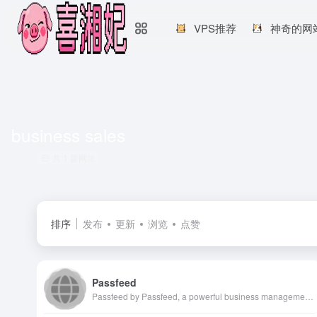
VPS推荐
神奇的网
business sales
共 1 篇网址
排序
发布
更新
浏览
点赞
Passfeed
Passfeed by Passfeed, a powerful business management system, helps retailers, hotels, restaurants simplify operations, increase sales, get payment faster.