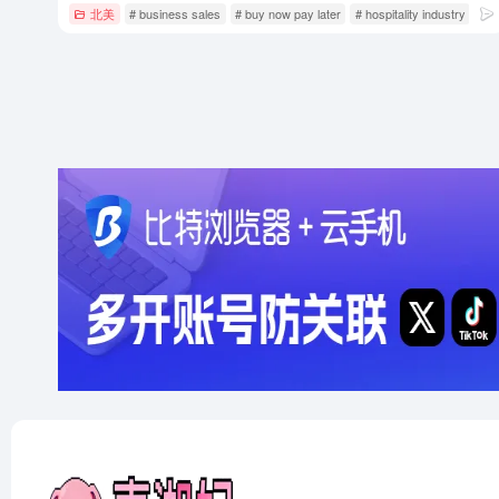
北美
# business sales
# buy now pay later
# hospitality industry