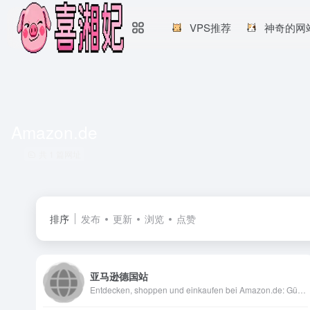
VPS推荐
神奇的网
Amazon.de
共 1 篇网址
排序
发布
更新
浏览
点赞
亚马逊德国站
Entdecken, shoppen und einkaufen bei Amazon.de: Günstige Preise für Elektronik &amp; Foto, Filme, Musik, Bücher, Games, Spielzeug, Sportartikel, Drogerie &amp; mehr bei Amazon.de