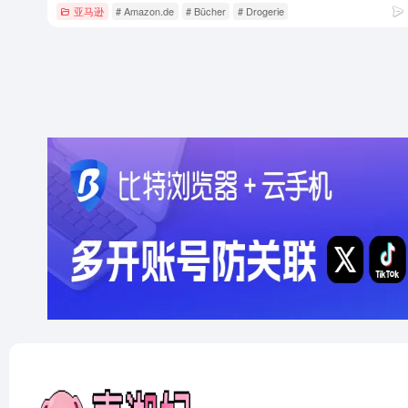
亚马逊
# Amazon.de
# Bücher
# Drogerie