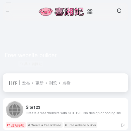
Free website builder
共 1 篇网址
排序
发布
更新
浏览
点赞
Site123
Create a free website with SITE123. No design or coding skills required. SITE123 is by far the easiest free website builder. Create your website now!
建站系统
# Create a free website
# Free website builder