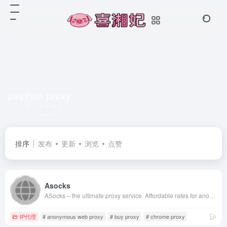
psiphon proxy
共 1 篇网址
排序
发布
更新
浏览
点赞
Asocks
ASocks – the ultimate proxy service. Affordable rates for anonymous IPv4 proxies: 150+ locations, 7M+ IP addresses.
IP代理
# anonymous web proxy
# buy proxy
# chrome proxy