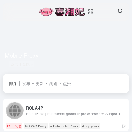
Mobile Proxy
共 1 篇网址
排序
发布
更新
浏览
点赞
ROLA-IP
Rola-IP is a professional global IP proxy provider. Support HTTP/HTTPS/Socks5 Proxy, Rotating Proxy and Static Proxy, Residential IP, data center IP, Sneaker proxy, IPv6 Proxy. Support Android/IOS/Windwos/Mac access, Unlimited concurrency, Fast and stable Proxy
IP代理
# 5G/4G Proxy
# Datacenter Proxy
# http proxy