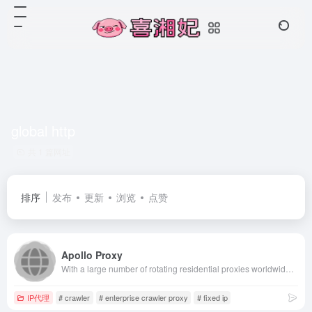
global http
共 1 篇网址
排序
发布
更新
浏览
点赞
Apollo Proxy
With a large number of rotating residential proxies worldwide, Lumiproxy is one of the best proxies.
IP代理
# crawler
# enterprise crawler proxy
# fixed ip