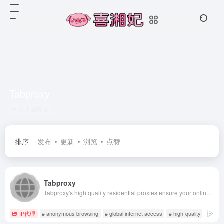
Tabproxy
共 1 篇网址
排序
发布
更新
浏览
点赞
Tabproxy
Tabproxy's high quality residential proxies ensure your online privacy &amp; anonymity! With 200M+ real IP addresses. Best proxy service supporting HTTP/S, Socks5 protocols.
IP代理
# anonymous browsing
# global internet access
# high-quality proxy s