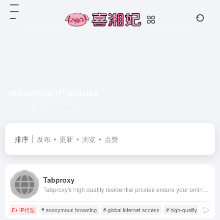
residential IP proxies
共 1 篇网址
排序
发布
更新
浏览
点赞
Tabproxy
Tabproxy's high quality residential proxies ensure your online privacy &amp; anonymity! With 200M+ real IP addresses. Best proxy service supporting HTTP/S, Socks5 protocols.
IP代理
# anonymous browsing
# global internet access
# high-quality proxy s