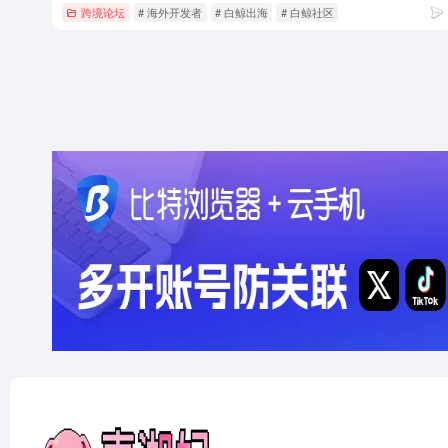
跨境论坛
# 海外开发者
# 白鲸出海
# 白鲸社区