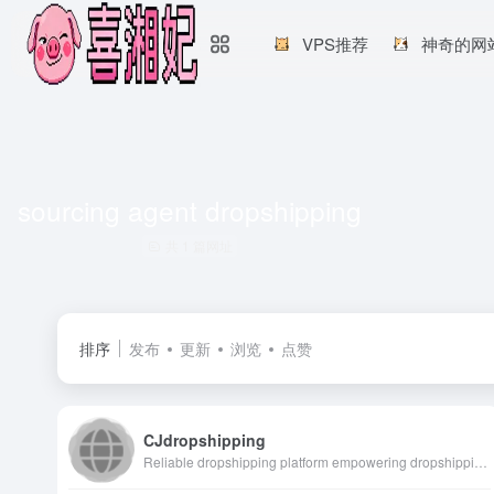
VPS推荐
神奇的网
sourcing agent dropshipping
共 1 篇网址
排序
发布
更新
浏览
点赞
CJdropshipping
Reliable dropshipping platform empowering dropshipping businesses, POD, and DTC brands to scale by linking sourcing agents, manufacturers, fulfillment centers, and shipping carriers.