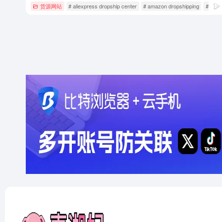
货源网站
# aliexpress dropship center
# amazon dropshipping
# CJ d