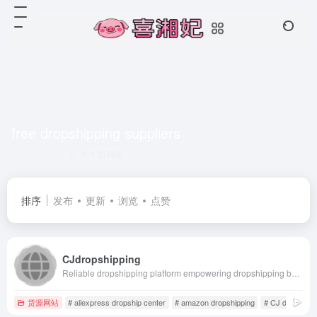
free dropshipping suppliers
共 1 篇网址
排序
发布
更新
浏览
点赞
CJdropshipping
Reliable dropshipping platform empowering dropshipping businesses, POD, and DTC brands to scale by linking sourcing agents, manufacturers, fulfillment centers, and shipping carriers.
货源网站
# aliexpress dropship center
# amazon dropshipping
# CJ dropshipp