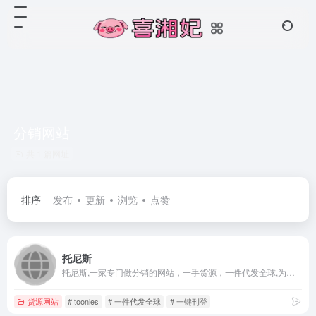
分销网站
共 1 篇网址
排序
发布
更新
浏览
点赞
托尼斯
托尼斯,一家专门做分销的网站，一手货源，一件代发全球,为跨境电商卖家及国内买家提供海量优质货源的分销平台,我们用心质检每一件商品,质量问题全额退款,承诺48小时内发货,缺货赔付,少发赔付。 实现亚马逊、速卖通、eBay、wish、joom、ezbuy、taobao、1688、jd、蘑菇街、微信等多平台对接，支持一键刊登，一件代发全球，拥有自主研发的托尼斯ERP系统，实现全平台无缝对接，货通全球
货源网站
# toonies
# 一件代发全球
# 一键刊登