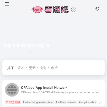
app install campaigns
共 1 篇网址
排序
发布
更新
浏览
点赞
CPAlead App Install Network
CPAlead is a CPA/CPI affiliate marketplace connecting advertisers and publishers. Publishers monetize via offerwalls and content lockers with daily payouts, while advertisers run self-serve campaigns to drive mobile app installs and leads.
联盟营销
# advertising marketplace
# affiliate network
# app install campaigns