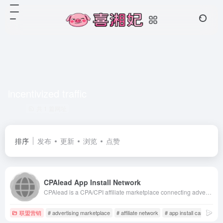
incentivized traffic
共 1 篇网址
排序
发布
更新
浏览
点赞
CPAlead App Install Network
CPAlead is a CPA/CPI affiliate marketplace connecting advertisers and publishers. Publishers monetize via offerwalls and content lockers with daily payouts, while advertisers run self-serve campaigns to drive mobile app installs and leads.
联盟营销
# advertising marketplace
# affiliate network
# app install campaigns